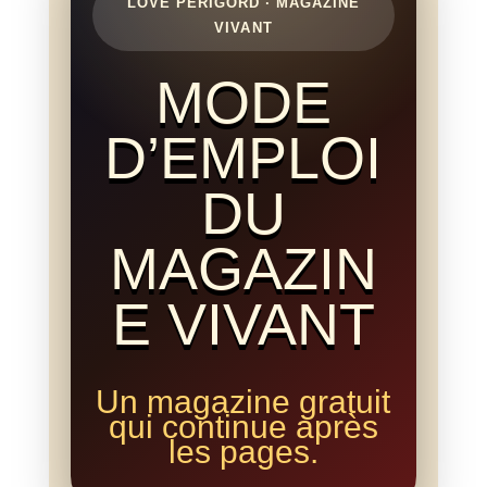
LOVE PÉRIGORD · MAGAZINE
VIVANT
MODE
D’EMPLOI
DU
MAGAZIN
E VIVANT
Un magazine gratuit
qui continue après
les pages.