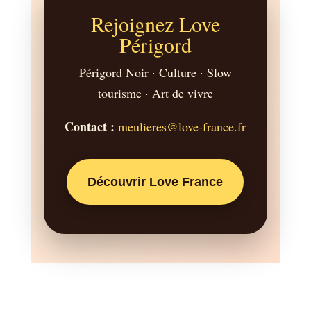
Rejoignez Love
Périgord
Périgord Noir · Culture · Slow
tourisme · Art de vivre
Contact :
meulieres@love-france.fr
Découvrir Love France