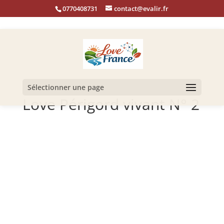
0770408731
contact@evalir.fr
Sélectionner une page
Love Périgord vivant N° 2