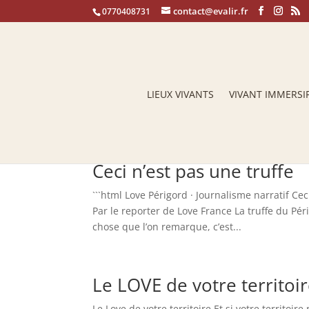
contact@evalir.fr
0770408731
LIEUX VIVANTS
VIVANT IMMERSI
Ceci n’est pas une truffe
```html Love Périgord · Journalisme narratif Ce
Par le reporter de Love France La truffe du Pér
chose que l’on remarque, c’est...
Le LOVE de votre territoi
Le Love de votre territoire Et si votre territoi