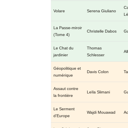
C
Volare
Serena Giuliano
Lé
La Passe-miroir
Christelle Dabos
Ga
(Tome 4)
Le Chat du
Thomas
Al
jardinier
Schlesser
Géopolitique et
Davis Colon
Ta
numérique
Assaut contre
Leïla Slimani
Ga
la frontière
Le Serment
Wajdi Mouawad
Ac
d’Europe