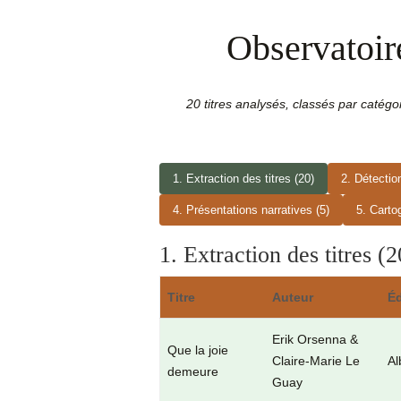
Observatoire
20 titres analysés, classés par catégo
1. Extraction des titres (20)
2. Détecti
4. Présentations narratives (5)
5. Carto
1. Extraction des titres (
Titre
Auteur
Éd
Erik Orsenna &
Que la joie
Claire-Marie Le
Al
demeure
Guay