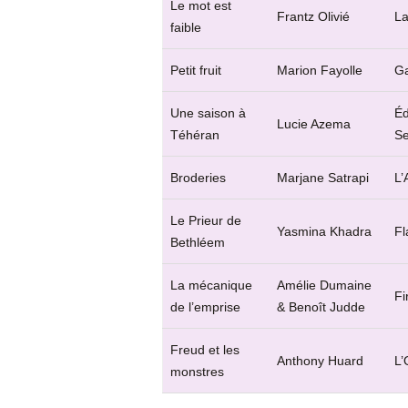
Le mot est
Frantz Olivié
La
faible
Petit fruit
Marion Fayolle
Ga
Une saison à
Éd
Lucie Azema
Téhéran
Se
Broderies
Marjane Satrapi
L’
Le Prieur de
Yasmina Khadra
Fl
Bethléem
La mécanique
Amélie Dumaine
Fi
de l’emprise
& Benoît Judde
Freud et les
Anthony Huard
L’
monstres