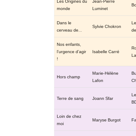
Les Origines du
Jean-Pierre
Bo
monde
Luminet
Dans le
Le
Sylvie Chokron
cerveau de...
de
Nos enfants,
Ro
l’urgence d’agir
Isabelle Carré
La
!
Marie-Hélène
Bu
Hors champ
Lafon
Ch
Le
Terre de sang
Joann Sfar
B
Loin de chez
Maryse Burgot
Fa
moi