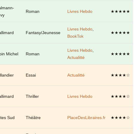
almann-
Roman
Livres Hebdo
★★★★★
vy
Livres Hebdo
,
llimard
Fantasy/Jeunesse
★★★★★
BookTok
Livres Hebdo
,
bin Michel
Roman
★★★★★
Actualitté
llandier
Essai
Actualitté
★★★★☆
llimard
Thriller
Livres Hebdo
★★★★☆
tes Sud
Théâtre
PlaceDesLibraires.fr
★★★★☆