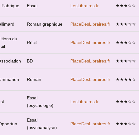
 Fabrique
Essai
LesLibraires.fr
★★★☆☆
llimard
Roman graphique
PlaceDesLibraires.fr
★★★☆☆
itions du
Récit
PlaceDesLibraires.fr
★★★☆☆
uil
Association
BD
PlaceDesLibraires.fr
★★★☆☆
ammarion
Roman
PlaceDesLibraires.fr
★★★★☆
Essai
rst
LesLibraires.fr
★★★☆☆
(psychologie)
Essai
Opportun
PlaceDesLibraires.fr
★★★☆☆
(psychanalyse)