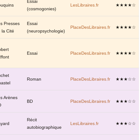
Essai
uquins
LesLibraires.fr
★★★★☆
(cosmogonies)
s Presses
Essai
PlaceDesLibraires.fr
★★★★☆
 la Cité
(neuropsychologie)
bert
Essai
PlaceDesLibraires.fr
★★★★☆
ffont
chet
Roman
PlaceDesLibraires.fr
★★★☆☆
astel
s Arènes
BD
PlaceDesLibraires.fr
★★★☆☆
D
Récit
yard
LesLibraires.fr
★★★☆☆
autobiographique