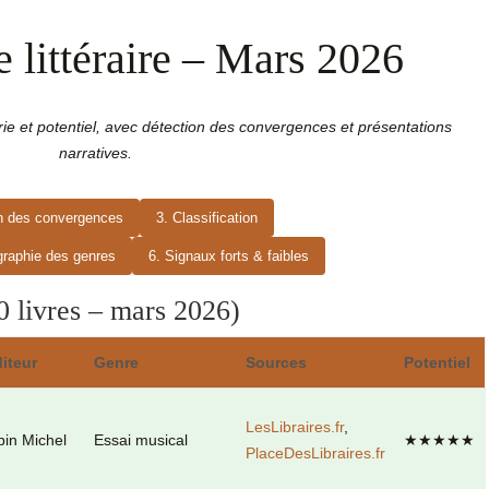
 littéraire – Mars 2026
rie et potentiel, avec détection des convergences et présentations
narratives.
on des convergences
3. Classification
graphie des genres
6. Signaux forts & faibles
20 livres – mars 2026)
iteur
Genre
Sources
Potentiel
LesLibraires.fr
,
bin Michel
Essai musical
★★★★★
PlaceDesLibraires.fr