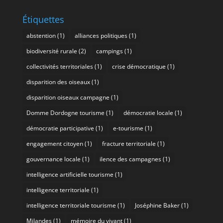
Étiquettes
abstention
(1)
alliances politiques
(1)
biodiversité rurale
(2)
campings
(1)
collectivités territoriales
(1)
crise démocratique
(1)
disparition des oiseaux
(1)
disparition oiseaux campagne
(1)
Domme Dordogne tourisme
(1)
démocratie locale
(1)
démocratie participative
(1)
e-tourisme
(1)
engagement citoyen
(1)
fracture territoriale
(1)
gouvernance locale
(1)
ilence des campagnes
(1)
intelligence artificielle tourisme
(1)
intelligence territoriale
(1)
intelligence territoriale tourisme
(1)
Joséphine Baker
(1)
Milandes
(1)
mémoire du vivant
(1)