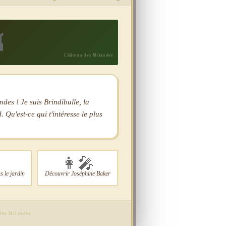

Château des Milandes
es ! Je suis Brindibulle, la
 Qu'est-ce qui t'intéresse le plus
👩‍🎤
 le jardin
Découvrir Joséphine Baker
 des Milandes