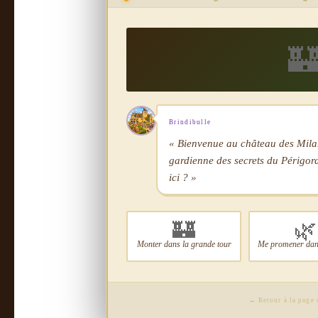

Brindibulle
« Bienvenue au château des Miland
gardienne des secrets du Périgord.
ici ? »
🏰
🌿
Monter dans la grande tour
Me promener dans
← Retour à la page