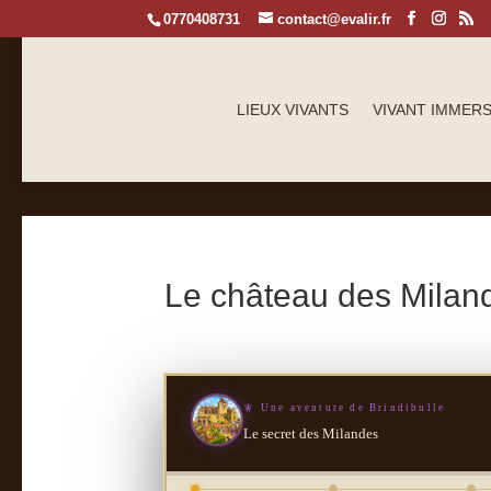
0770408731
contact@evalir.fr
LIEUX VIVANTS
VIVANT IMMERS
Le château des Miland
🧚 Une aventure de Brindibulle
Le secret des Milandes